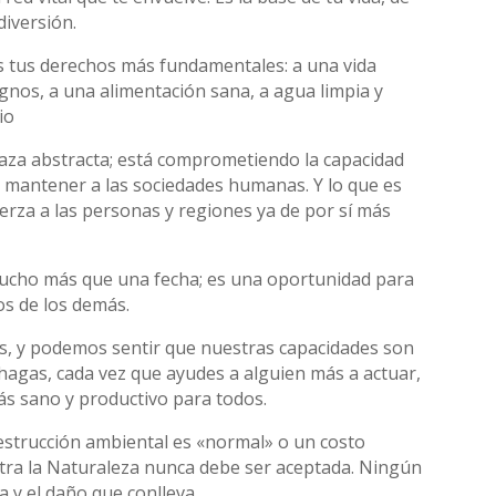
diversión.
 tus derechos más fundamentales: a una vida
dignos, a una alimentación sana, a agua limpia y
io
naza abstracta; está comprometiendo la capacidad
y mantener a las sociedades humanas. Y lo que es
rza a las personas y regiones ya de por sí más
cho más que una fecha; es una oportunidad para
os de los demás.
s, y podemos sentir que nuestras capacidades son
hagas, cada vez que ayudes a alguien más a actuar,
s sano y productivo para todos.
destrucción ambiental es «normal» o un costo
ontra la Naturaleza nunca debe ser aceptada. Ningún
a y el daño que conlleva.