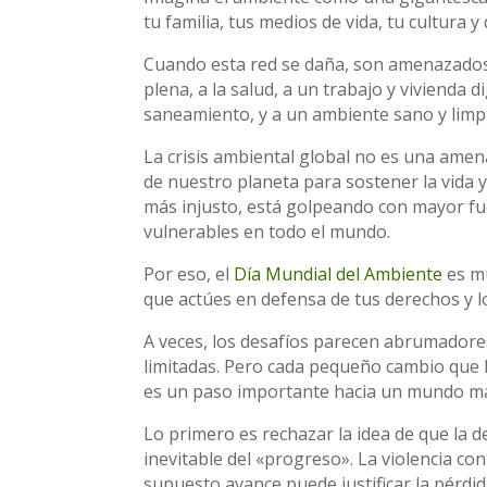
tu familia, tus medios de vida, tu cultura y 
Cuando esta red se daña, son amenazados
plena, a la salud, a un trabajo y vivienda 
saneamiento, y a un ambiente sano y limp
La crisis ambiental global no es una ame
de nuestro planeta para sostener la vida 
más injusto, está golpeando con mayor fue
vulnerables en todo el mundo.
Por eso, el
Día Mundial del Ambiente
es mu
que actúes en defensa de tus derechos y l
A veces, los desafíos parecen abrumadore
limitadas. Pero cada pequeño cambio que 
es un paso importante hacia un mundo má
Lo primero es rechazar la idea de que la 
inevitable del «progreso». La violencia c
supuesto avance puede justificar la pérdid