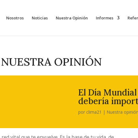
Nosotros
Noticias
Nuestra Opinión
Informes
Refe
NUESTRA OPINIÓN
El Día Mundial
debería import
por
clima21
|
Nuestra opinió
d vital que te envuelve. Es la base de tu vida, de