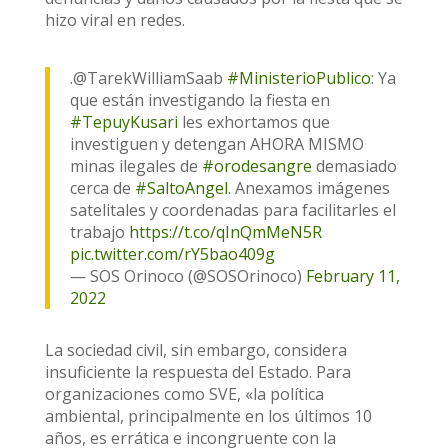
hizo viral en redes.
.@TarekWilliamSaab
#MinisterioPublico
: Ya
que están investigando la fiesta en
#TepuyKusari
les exhortamos que
investiguen y detengan AHORA MISMO
minas ilegales de
#orodesangre
demasiado
cerca de
#SaltoAngel
. Anexamos imágenes
satelitales y coordenadas para facilitarles el
trabajo
https://t.co/qInQmMeN5R
pic.twitter.com/rY5bao409g
— SOS Orinoco (@SOSOrinoco)
February 11,
2022
La sociedad civil, sin embargo, considera
insuficiente la respuesta del Estado. Para
organizaciones como SVE, «la política
ambiental, principalmente en los últimos 10
años, es errática e incongruente con la