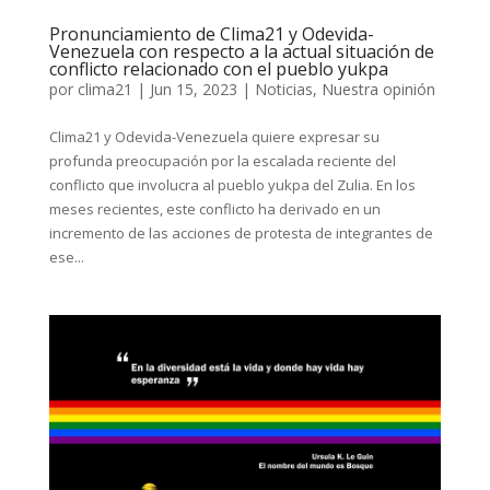
Pronunciamiento de Clima21 y Odevida-
Venezuela con respecto a la actual situación de
conflicto relacionado con el pueblo yukpa
por
clima21
|
Jun 15, 2023
|
Noticias
,
Nuestra opinión
Clima21 y Odevida-Venezuela quiere expresar su
profunda preocupación por la escalada reciente del
conflicto que involucra al pueblo yukpa del Zulia. En los
meses recientes, este conflicto ha derivado en un
incremento de las acciones de protesta de integrantes de
ese...